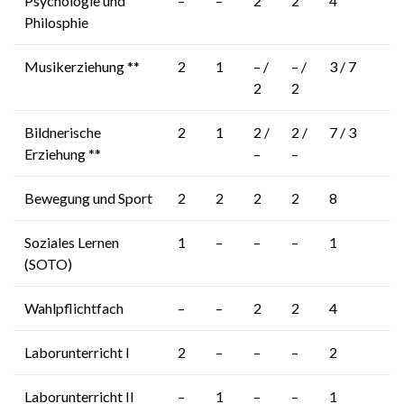
Psychologie und
–
–
2
2
4
Philosphie
Musikerziehung **
2
1
– /
– /
3 / 7
2
2
Bildnerische
2
1
2 /
2 /
7 / 3
Erziehung **
–
–
Bewegung und Sport
2
2
2
2
8
Soziales Lernen
1
–
–
–
1
(SOTO)
Wahlpflichtfach
–
–
2
2
4
Laborunterricht I
2
–
–
–
2
Laborunterricht II
–
1
–
–
1