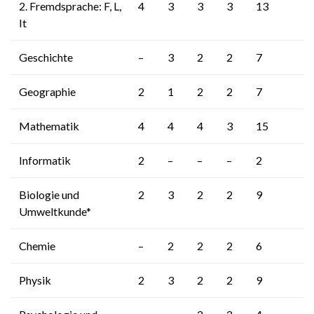
2. Fremdsprache: F, L,
4
3
3
3
13
It
Geschichte
–
3
2
2
7
Geographie
2
1
2
2
7
Mathematik
4
4
4
3
15
Informatik
2
–
–
–
2
Biologie und
2
3
2
2
9
Umweltkunde*
Chemie
–
2
2
2
6
Physik
2
3
2
2
9