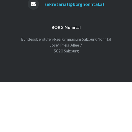
sekretariat@borgnonntal.at
BORG Nonntal
Bundesoberstufen-Realgymnasium Salzburg Nonntal
Josef-Preis-Allee 7
5020 Salzburg