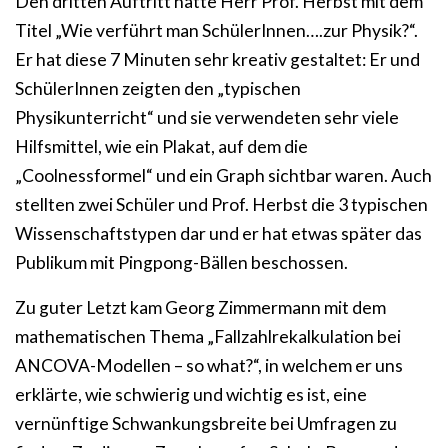
Den dritten Auftritt hatte Herr Prof. Herbst mit dem
Titel „Wie verführt man SchülerInnen….zur Physik?“.
Er hat diese 7 Minuten sehr kreativ gestaltet: Er und
SchülerInnen zeigten den „typischen
Physikunterricht“ und sie verwendeten sehr viele
Hilfsmittel, wie ein Plakat, auf dem die
„Coolnessformel“ und ein Graph sichtbar waren. Auch
stellten zwei Schüler und Prof. Herbst die 3 typischen
Wissenschaftstypen dar und er hat etwas später das
Publikum mit Pingpong-Bällen beschossen.
Zu guter Letzt kam Georg Zimmermann mit dem
mathematischen Thema „Fallzahlrekalkulation bei
ANCOVA-Modellen – so what?“, in welchem er uns
erklärte, wie schwierig und wichtig es ist, eine
vernünftige Schwankungsbreite bei Umfragen zu