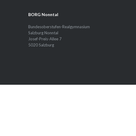
BORG Nonntal
Bundesoberstufen-Realgymnasium
Salzburg Nonntal
Josef-Preis-Allee 7
5020 Salzburg