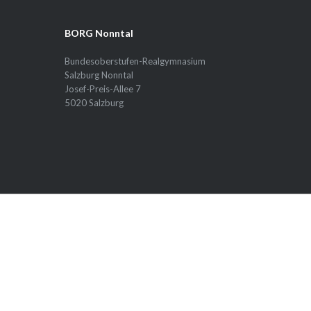
BORG Nonntal
Bundesoberstufen-Realgymnasium
Salzburg Nonntal
Josef-Preis-Allee 7
5020 Salzburg