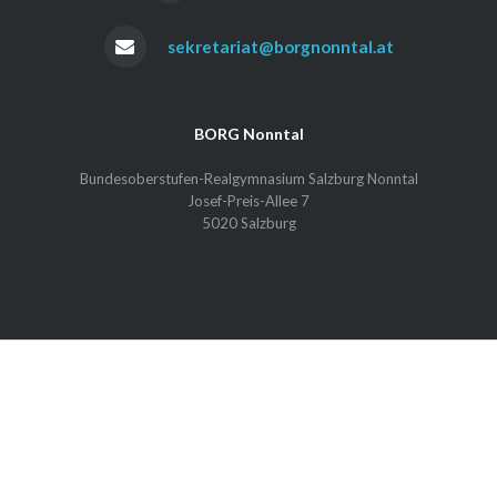
sekretariat@borgnonntal.at
BORG Nonntal
Bundesoberstufen-Realgymnasium Salzburg Nonntal
Josef-Preis-Allee 7
5020 Salzburg