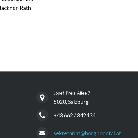
 Mackner-Rath
Josef-Preis-Allee 7
5020, Salzburg
+43 662 / 842434
sekretariat@borgnonntal.at