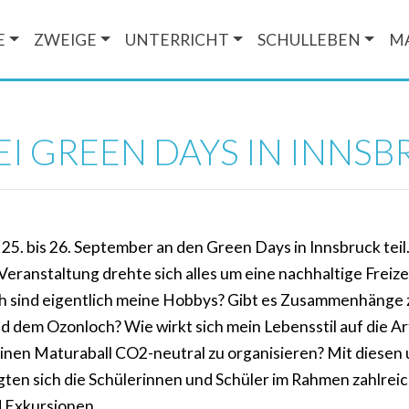
E
ZWEIGE
UNTERRICHT
SCHULLEBEN
M
EI GREEN DAYS IN INNS
5. bis 26. September an den Green Days in Innsbruck teil
Veranstaltung drehte sich alles um eine nachhaltige Freiz
h sind eigentlich meine Hobbys? Gibt es Zusammenhänge
dem Ozonloch? Wie wirkt sich mein Lebensstil auf die Art
einen Maturaball CO2-neutral zu organisieren? Mit diesen
gten sich die Schülerinnen und Schüler im Rahmen zahlre
 Exkursionen.