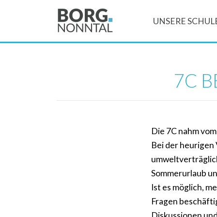
UNSERE SCHUL
7C B
Die 7C nahm vom 2
Bei der heurigen 
umweltverträglic
Sommerurlaub und 
Ist es möglich, m
Fragen beschäfti
Diskussionen und