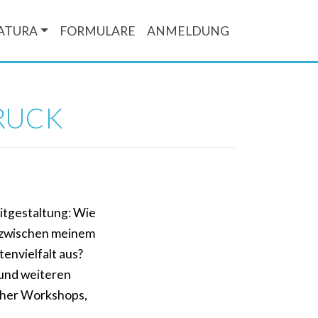
ATURA
FORMULARE
ANMELDUNG
BRUCK
.
eitgestaltung: Wie
 zwischen meinem
envielfalt aus?
 und weiteren
icher Workshops,