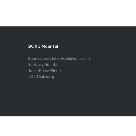
BORG Nonntal
Bundesoberstufen-Realgymnasium
Salzburg Nonntal
Josef-Preis-Allee 7
5020 Salzburg