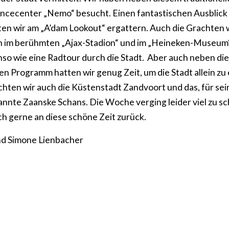
ncecenter „Nemo“ besucht. Einen fantastischen Ausblick
n wir am „A’dam Lookout“ ergattern. Auch die Grachten w
ch im berühmten „Ajax-Stadion“ und im „Heineken-Museum“
nso wie eine Radtour durch die Stadt. Aber auch neben die
n Programm hatten wir genug Zeit, um die Stadt allein z
ten wir auch die Küstenstadt Zandvoort und das, für sei
nte Zaanske Schans. Die Woche verging leider viel zu sch
h gerne an diese schöne Zeit zurück.
nd Simone Lienbacher