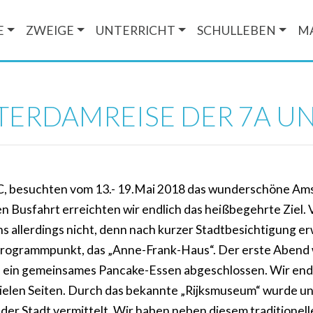
E
ZWEIGE
UNTERRICHT
SCHULLEBEN
M
ERDAMREISE DER 7A U
7C, besuchten vom 13.- 19.Mai 2018 das wunderschöne A
n Busfahrt erreichten wir endlich das heißbegehrte Ziel. V
s allerdings nicht, denn nach kurzer Stadtbesichtigung e
Programmpunkt, das „Anne-Frank-Haus“. Der erste Abend 
h ein gemeinsames Pancake-Essen abgeschlossen. Wir en
elen Seiten. Durch das bekannte „Rijksmuseum“ wurde un
der Stadt vermittelt. Wir haben neben diesem traditione