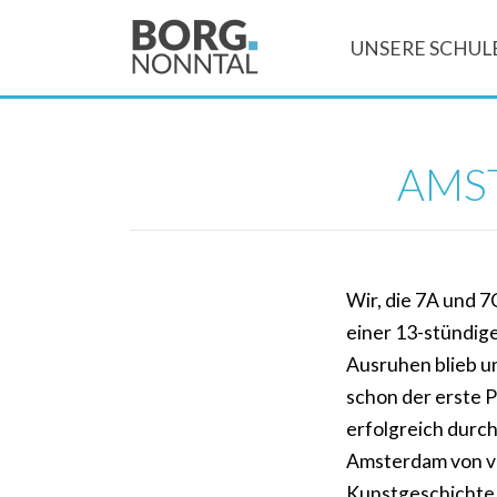
UNSERE SCHUL
AMST
Wir, die 7A und 
einer 13-stündige
Ausruhen blieb un
schon der erste 
erfolgreich durc
Amsterdam von vi
Kunstgeschichte 