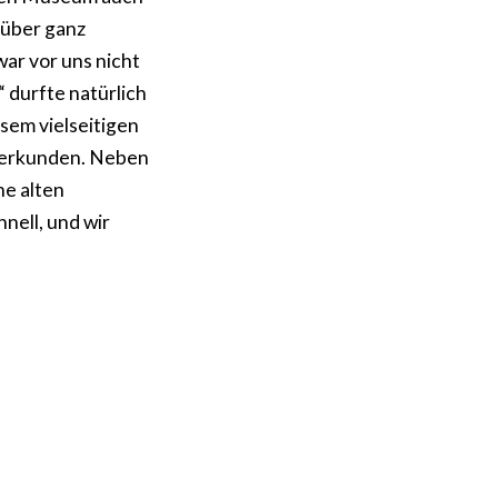
 über ganz
ar vor uns nicht
 durfte natürlich
sem vielseitigen
u erkunden. Neben
ne alten
nell, und wir