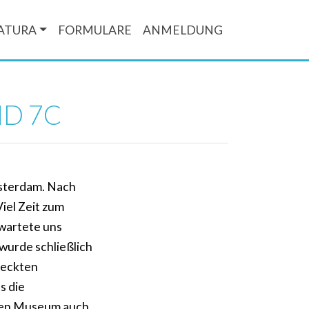
ATURA
FORMULARE
ANMELDUNG
ND 7C
msterdam. Nach
iel Zeit zum
rwartete uns
wurde schließlich
deckten
s die
llen Museum auch