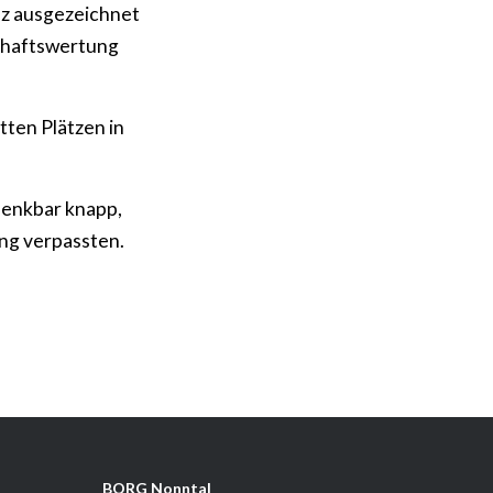
nz ausgezeichnet
schaftswertung
tten Plätzen in
denkbar knapp,
ung verpassten.
BORG Nonntal