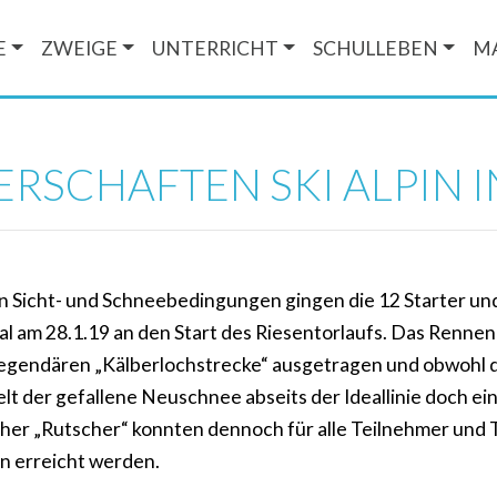
E
ZWEIGE
UNTERRICHT
SCHULLEBEN
M
ERSCHAFTEN SKI ALPIN 
n Sicht- und Schneebedingungen gingen die 12 Starter un
 am 28.1.19 an den Start des Riesentorlaufs. Das Renne
 legendären „Kälberlochstrecke“ ausgetragen und obwohl d
ielt der gefallene Neuschnee abseits der Ideallinie doch ei
cher „Rutscher“ konnten dennoch für alle Teilnehmer und
n erreicht werden.