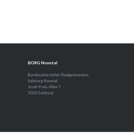
BORG Nonntal
Bundesoberstufen-Realgymnasium
Salzburg Nonntal
Josef-Preis-Allee 7
5020 Salzburg