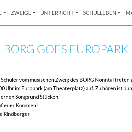
E
ZWEIGE
UNTERRICHT
SCHULLEBEN
M
BORG GOES EUROPARK
 Schüler vom musischen Zweig des BORG Nonntal treten 
00 Uhr im Europark (am Theaterplatz) auf. Zu hören ist b
dernen Songs und Stücken.
auf euer Kommen!
ne Rindberger