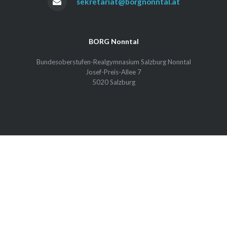
sekretariat@borgnonntal.at
BORG Nonntal
Bundesoberstufen-Realgymnasium Salzburg Nonntal
Josef-Preis-Allee 7
5020 Salzburg