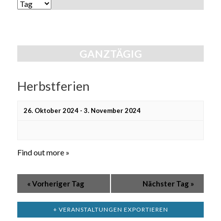
Ansichten,
ANSICHTEN-
Navigation
NAVIGATION
GANZTÄGIG
Herbstferien
26. Oktober 2024
-
3. November 2024
Find out more »
«
Vorheriger Tag
Nächster Tag
»
+ VERANSTALTUNGEN EXPORTIEREN