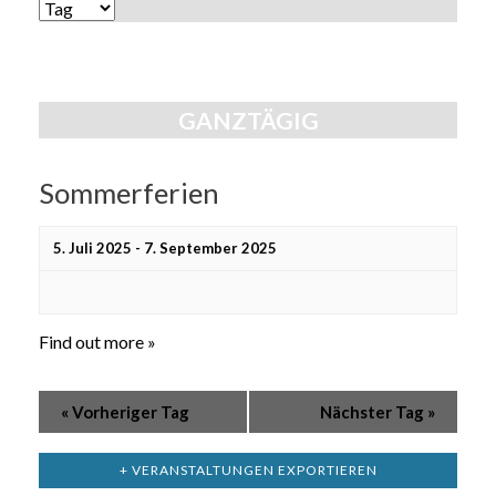
Ansichten,
ANSICHTEN-
Navigation
NAVIGATION
GANZTÄGIG
Sommerferien
5. Juli 2025
-
7. September 2025
Find out more »
«
Vorheriger Tag
Nächster Tag
»
+ VERANSTALTUNGEN EXPORTIEREN