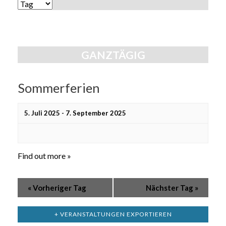
Ansichten,
ANSICHTEN-
Navigation
NAVIGATION
GANZTÄGIG
Sommerferien
5. Juli 2025
-
7. September 2025
Find out more »
«
Vorheriger Tag
Nächster Tag
»
+ VERANSTALTUNGEN EXPORTIEREN