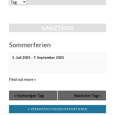
Ansichten,
ANSICHTEN-
Navigation
NAVIGATION
GANZTÄGIG
Sommerferien
5. Juli 2025
-
7. September 2025
Find out more »
«
Vorheriger Tag
Nächster Tag
»
+ VERANSTALTUNGEN EXPORTIEREN