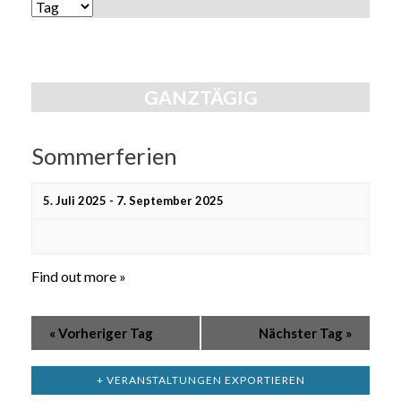
Ansichten,
ANSICHTEN-
Navigation
NAVIGATION
GANZTÄGIG
Sommerferien
5. Juli 2025
-
7. September 2025
Find out more »
«
Vorheriger Tag
Nächster Tag
»
+ VERANSTALTUNGEN EXPORTIEREN