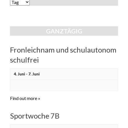
Ansichten,
ANSICHTEN-
Navigation
NAVIGATION
GANZTÄGIG
Fronleichnam und schulautonom
schulfrei
4. Juni
-
7. Juni
Find out more »
Sportwoche 7B