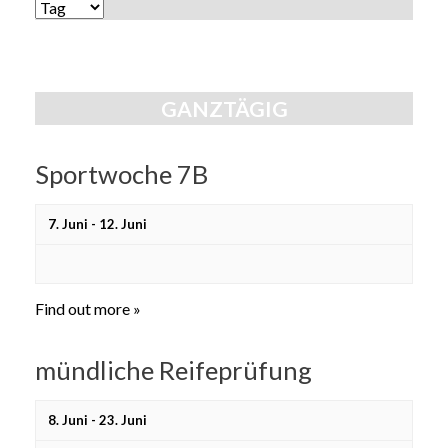
Ansichten,
ANSICHTEN-
Navigation
NAVIGATION
GANZTÄGIG
Sportwoche 7B
7. Juni
-
12. Juni
Find out more »
mündliche Reifeprüfung
8. Juni
-
23. Juni