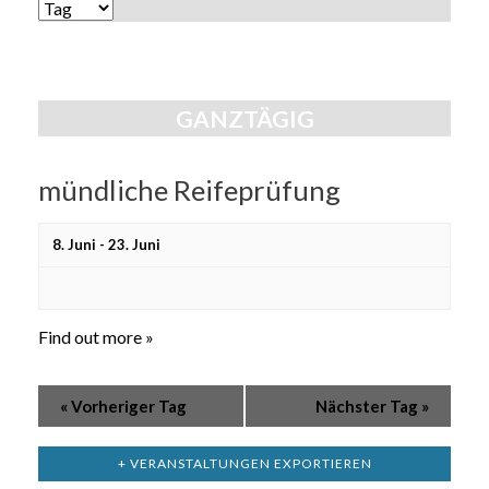
Ansichten,
ANSICHTEN-
Navigation
NAVIGATION
GANZTÄGIG
mündliche Reifeprüfung
8. Juni
-
23. Juni
Find out more »
«
Vorheriger Tag
Nächster Tag
»
+ VERANSTALTUNGEN EXPORTIEREN