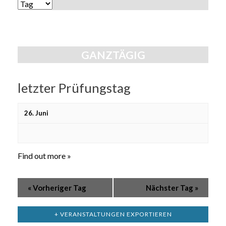
Ansichten,
ANSICHTEN-
Navigation
NAVIGATION
GANZTÄGIG
letzter Prüfungstag
26. Juni
Find out more »
«
Vorheriger Tag
Nächster Tag
»
+ VERANSTALTUNGEN EXPORTIEREN