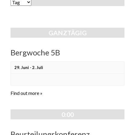
Ansichten,
ANSICHTEN-
Navigation
NAVIGATION
GANZTÄGIG
Bergwoche 5B
29. Juni
-
2. Juli
Find out more »
0:00
Beurteilungskonferenz