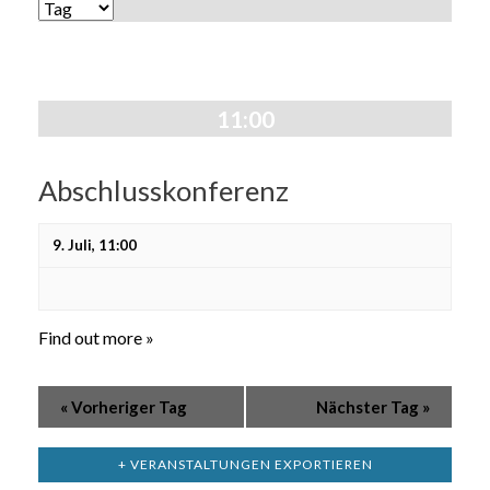
Ansichten,
ANSICHTEN-
Navigation
NAVIGATION
11:00
Abschlusskonferenz
9. Juli, 11:00
Find out more »
«
Vorheriger Tag
Nächster Tag
»
+ VERANSTALTUNGEN EXPORTIEREN