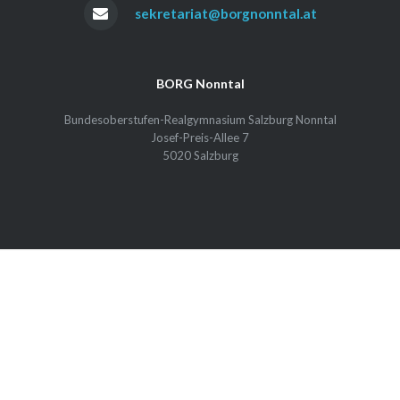
sekretariat@borgnonntal.at
BORG Nonntal
Bundesoberstufen-Realgymnasium Salzburg Nonntal
Josef-Preis-Allee 7
5020 Salzburg