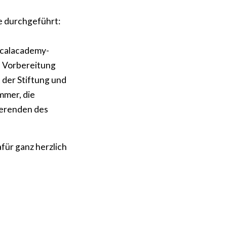
e durchgeführt:
icalacademy-
e Vorbereitung
der Stiftung und
mmer, die
ierenden des
für ganz herzlich