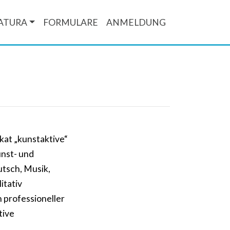
ATURA
FORMULARE
ANMELDUNG
kat „kunstaktive“
unst- und
utsch, Musik,
itativ
 professioneller
tive