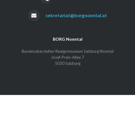
sekretariat@borgnonntal.at
BORG Nonntal
Bundesoberstufen-Realgymnasium Salzburg Nonntal
Josef-Preis-Allee 7
5020 Salzburg