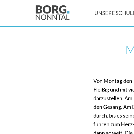
UNSERE SCHUL
M
Von Montag den 17
Fleißig und mit v
darzustellen. Am 
den Gesang. Am D
durch, bis es sei
fuhren zum Herz-
dann so weit. Di