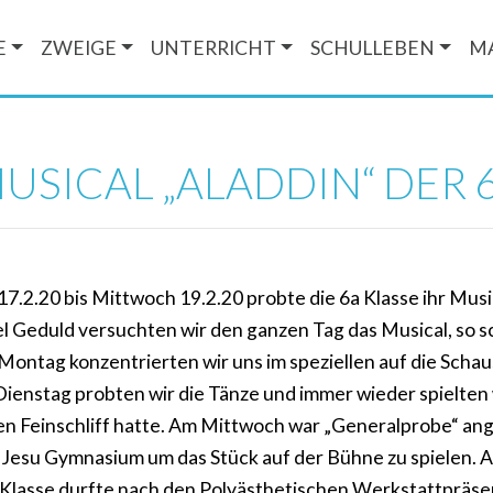
E
ZWEIGE
UNTERRICHT
SCHULLEBEN
M
USICAL „ALADDIN“ DER 
.2.20 bis Mittwoch 19.2.20 probte die 6a Klasse ihr Music
iel Geduld versuchten wir den ganzen Tag das Musical, so 
Montag konzentrierten wir uns im speziellen auf die Schau
ienstag probten wir die Tänze und immer wieder spielten 
nen Feinschliff hatte. Am Mittwoch war „Generalprobe“ an
Jesu Gymnasium um das Stück auf der Bühne zu spielen. A
e Klasse durfte nach den Polyästhetischen Werkstattpräse