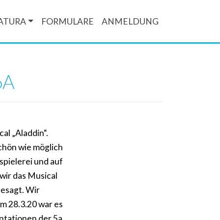
ATURA
FORMULARE
ANMELDUNG
6A
al „Aladdin“.
schön wie möglich
spielerei und auf
wir das Musical
gesagt. Wir
m 28.3.20 war es
ntationen der 5a