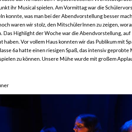
nkt ihr Musical spielen. Am Vormittag war die Schülervor
n konnte, was man bei der Abendvorstellung besser mach
och waren wir stolz, den MitschülerInnen zu zeigen, woran
. Das Highlight der Woche war die Abendvorstellung, auf 
t haben. Vor vollem Haus konnten wir das Publikum mit S
lasse 6a hatte einen riesigen Spaß, das intensiv geprobte 
 spielen zu können. Unsere Mühe wurde mit großem Applau
uner