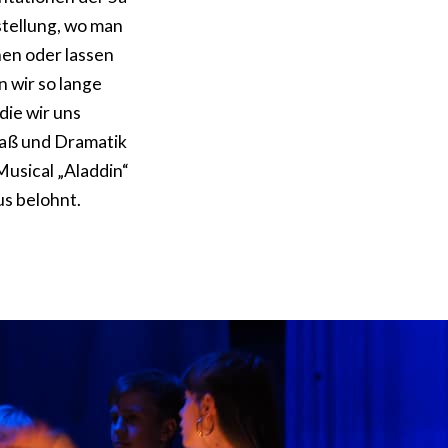
stellung, wo man
en oder lassen
 wir so lange
die wir uns
paß und Dramatik
Musical „Aladdin“
s belohnt.