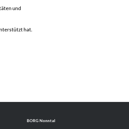
täten und
nterstützt hat.
BORG Nonntal