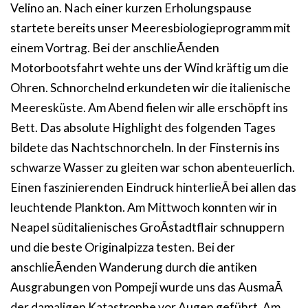
Velino an. Nach einer kurzen Erholungspause
startete bereits unser Meeresbiologieprogramm mit
einem Vortrag. Bei der anschlieÃenden
Motorbootsfahrt wehte uns der Wind kräftig um die
Ohren. Schnorchelnd erkundeten wir die italienische
Meeresküste. Am Abend fielen wir alle erschöpft ins
Bett. Das absolute Highlight des folgenden Tages
bildete das Nachtschnorcheln. In der Finsternis ins
schwarze Wasser zu gleiten war schon abenteuerlich.
Einen faszinierenden Eindruck hinterlieÃ bei allen das
leuchtende Plankton. Am Mittwoch konnten wir in
Neapel süditalienisches GroÃstadtflair schnuppern
und die beste Originalpizza testen. Bei der
anschlieÃenden Wanderung durch die antiken
Ausgrabungen von Pompeji wurde uns das AusmaÃ
der damaligen Katastrophe vor Augen geführt. Am