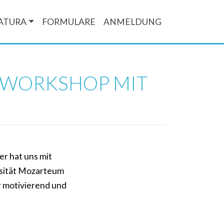
ATURA
FORMULARE
ANMELDUNG
 WORKSHOP MIT
r hat uns mit
rsität Mozarteum
hr motivierend und
n.