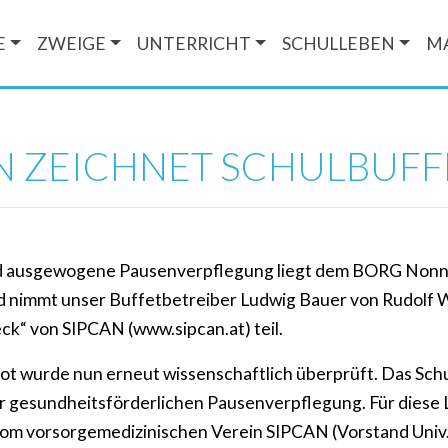
E
ZWEIGE
UNTERRICHT
SCHULLEBEN
M
N ZEICHNET SCHULBUFF
d ausgewogene Pausenverpflegung liegt dem BORG Nonn
d nimmt unser Buffetbetreiber Ludwig Bauer von Rudolf
ck“ von SIPCAN (www.sipcan.at) teil.
 wurde nun erneut wissenschaftlich überprüft. Das Schul
ner gesundheitsförderlichen Pausenverpflegung. Für diese
vom vorsorgemedizinischen Verein SIPCAN (Vorstand Univ.-