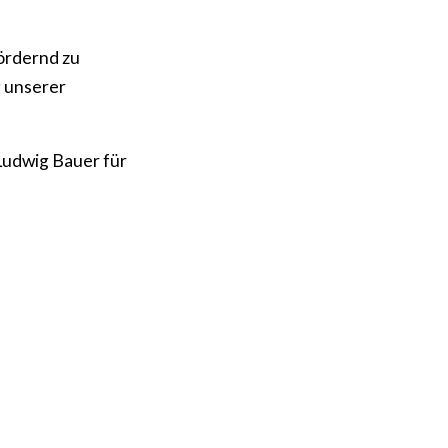
ördernd zu
g unserer
 Ludwig Bauer für