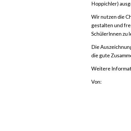
Hoppichler) ausg
Wir nutzen die C
gestalten und fr
SchülerInnen zu l
Die Auszeichnung 
die gute Zusamme
Weitere Informat
Von: