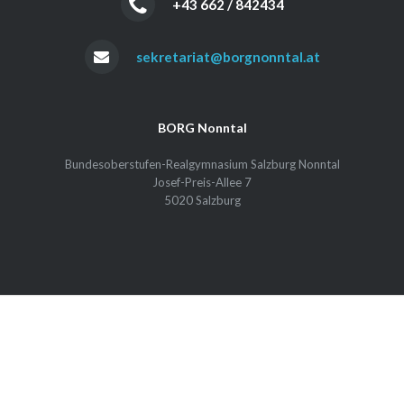
+43 662 / 842434
sekretariat@borgnonntal.at
BORG Nonntal
Bundesoberstufen-Realgymnasium Salzburg Nonntal
Josef-Preis-Allee 7
5020 Salzburg