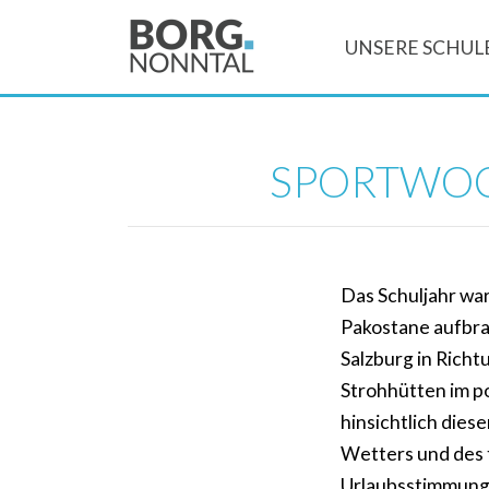
UNSERE SCHUL
SPORTWOCH
Das Schuljahr war
Pakostane aufbrac
Salzburg in Richt
Strohhütten im p
hinsichtlich dies
Wetters und des to
Urlaubsstimmung 