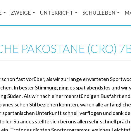
E
ZWEIGE
UNTERRICHT
SCHULLEBEN
M
E PAKOSTANE (CRO) 7B,
 schon fast vorüber, als wir zur lange erwarteten Sportw
hen. In bester Stimmung ging es spät abends los und wir 
ung Süden. Als wir nach einer mehrstündigen Busfahrt end
olynesischen Stil beziehen konnten, waren alle anfänglic
er spartanischen Unterkunft schnell verflogen und dank d
llen Strandes stellte sich bei uns allen sehr schnell präch
ein. Trotz des dichten Sportprogramms, welches Leichtath