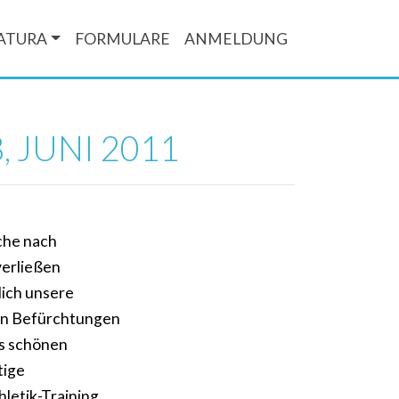
ATURA
FORMULARE
ANMELDUNG
 JUNI 2011
oche nach
verließen
lich unsere
hen Befürchtungen
es schönen
tige
letik-Training,