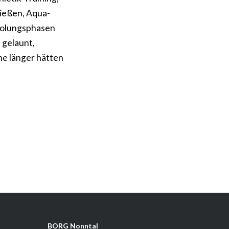
hießen, Aqua-
rholungsphasen
 gelaunt,
he länger hätten
BORG Nonntal