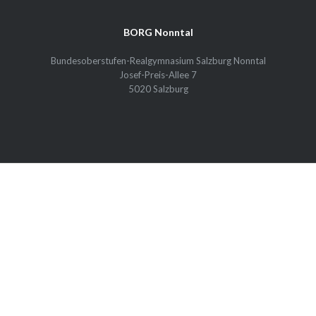
BORG Nonntal
Bundesoberstufen-Realgymnasium Salzburg Nonntal
Josef-Preis-Allee 7
5020 Salzburg