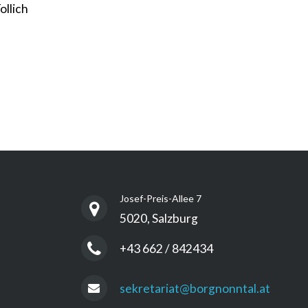
ollich
Josef-Preis-Allee 7
5020, Salzburg
+43 662 / 842434
sekretariat@borgnonntal.at