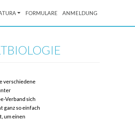
ATURA
FORMULARE
ANMELDUNG
TBIOLOGIE
ie verschiedene
unter
pe-Verband sich
ht ganz so einfach
t, um einen