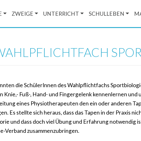
E
ZWEIGE
UNTERRICHT
SCHULLEBEN
M
 WAHLPFLICHTFACH SPOR
onnten die SchülerInnen des Wahlpflichtfachs Sportbiolog
n Knie,- Fuß-, Hand- und Fingergelenk kennenlernen und 
eitung eines Physiotherapeuten den ein oder anderen Ta
n. Es stellte sich heraus, dass das Tapen in der Praxis nic
heorie und dass doch viel Übung und Erfahrung notwendig is
ape-Verband zusammenzubringen.