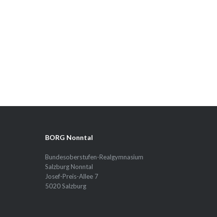
BORG Nonntal
Bundesoberstufen-Realgymnasium
Salzburg Nonntal
Josef-Preis-Allee 7
5020 Salzburg