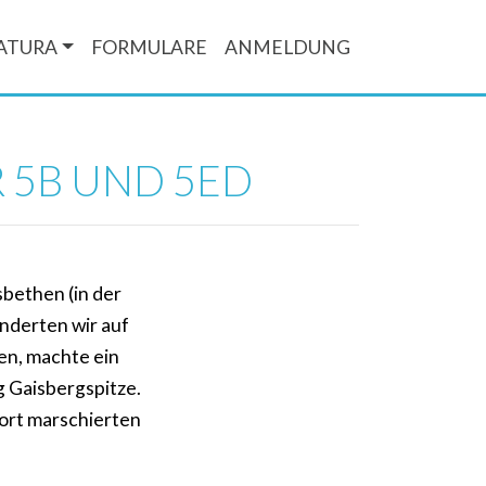
ATURA
FORMULARE
ANMELDUNG
 5B UND 5ED
sbethen (in der
nderten wir auf
en, machte ein
g Gaisbergspitze.
dort marschierten