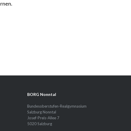
ernen.
BORG Nonntal
Bundesoberstufen-Realgymnasium
Salzburg Nonntal
Josef-Preis-Allee 7
5020 Salzburg