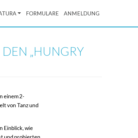
ATURA
FORMULARE
ANMELDUNG
N DEN „HUNGRY
in einem 2-
lt von Tanz und
 Einblick, wie
st und probierten