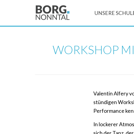
UNSERE SCHUL
WORKSHOP MIT
Valentin Alfery v
stündigen Worksh
Performance ken
In lockerer Atmos
sich der Tanz, de