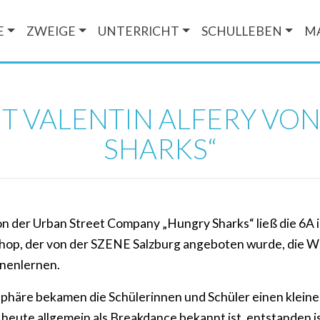
E
ZWEIGE
UNTERRICHT
SCHULLEBEN
M
 VALENTIN ALFERY VO
SHARKS“
on der Urban Street Company „Hungry Sharks“ ließ die 6A 
op, der von der SZENE Salzburg angeboten wurde, die We
nenlernen.
phäre bekamen die Schülerinnen und Schüler einen kleinen
r heute allgemein als Breakdance bekannt ist, entstanden i