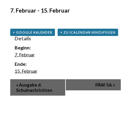
7. Februar
-
15. Februar
+ GOOGLE KALENDER
+ ZU ICALENDAR HINZUFÜGEN
Details
Beginn:
7. Februar
Ende:
15. Februar
«
Ausgabe d.
PÄW 5A
»
Schulnachrichten