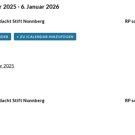
r 2025
-
6. Januar 2026
acht Stift Nonnberg
RP s
NDER
+ ZU ICALENDAR HINZUFÜGEN
r 2025
acht Stift Nonnberg
RP s