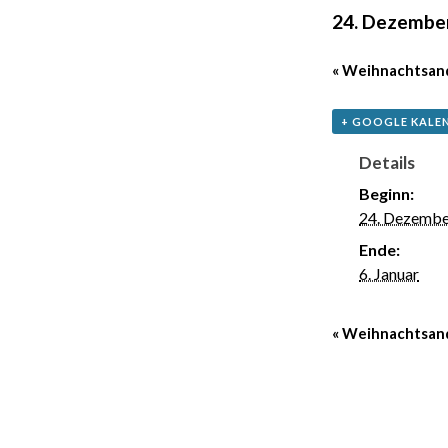
24. Dezembe
«
Weihnachtsand
+ GOOGLE KALE
Details
Beginn:
24. Dezembe
Ende:
6. Januar
«
Weihnachtsand