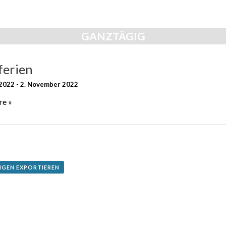
ion
GANZTÄGIG
ferien
 2022
-
2. November 2022
re »
NGEN EXPORTIEREN