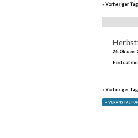
Navigat
«
Vorheriger Tag
Herbst
26. Oktober
Find out mo
«
Vorheriger Tag
+ VERANSTALTU