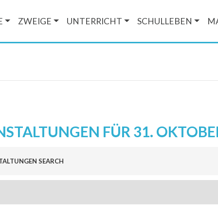
E
ZWEIGE
UNTERRICHT
SCHULLEBEN
M
STALTUNGEN FÜR 31. OKTOBE
altungen
TALTUNGEN SEARCH
ALTUNG
N-
en,
ION