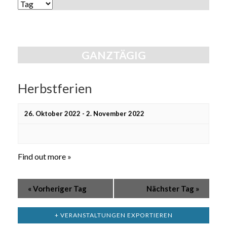
Ansichten,
ANSICHTEN-
Navigation
NAVIGATION
GANZTÄGIG
Herbstferien
26. Oktober 2022
-
2. November 2022
Find out more »
«
Vorheriger Tag
Nächster Tag
»
+ VERANSTALTUNGEN EXPORTIEREN