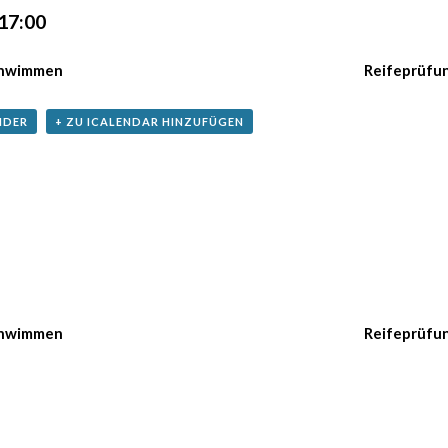
17:00
chwimmen
Reifeprüfu
NDER
+ ZU ICALENDAR HINZUFÜGEN
chwimmen
Reifeprüfu