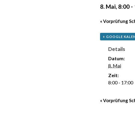
8. Mai, 8:00
-
«
Vorprüfung S
+ GOOGLE KALE
Details
Datum:
8. Mai
Zeit:
8:00 - 17:00
«
Vorprüfung S