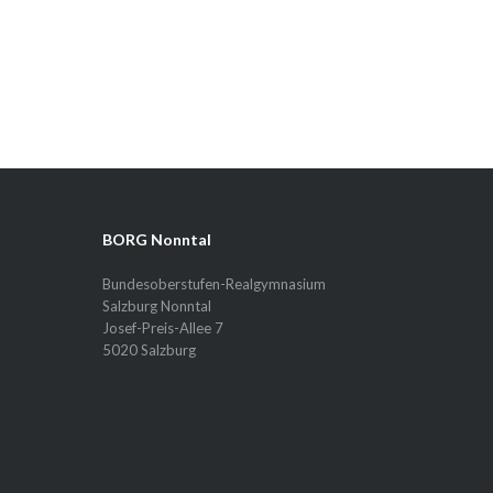
BORG Nonntal
Bundesoberstufen-Realgymnasium
Salzburg Nonntal
Josef-Preis-Allee 7
5020 Salzburg