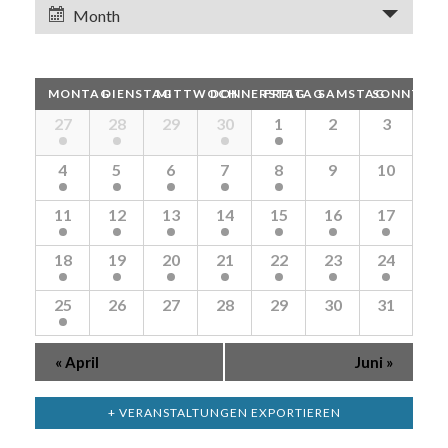
Ansichten,
ANSICHTEN-
Month
Navigation
NAVIGATION
Kalender
MONTAG
DIENSTAG
MITTWOCH
DONNERSTAG
FREITAG
SAMSTAG
SONNTAG
von
Kalender
27
28
29
30
1
2
3
von
Veranstaltungen
Veranstaltungen
4
5
6
7
8
9
10
11
12
13
14
15
16
17
18
19
20
21
22
23
24
25
26
27
28
29
30
31
«
April
Juni
»
+ VERANSTALTUNGEN EXPORTIEREN